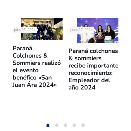
julio 05, 2024
junio 27, 2024
abr
Paraná
Pa
Paraná colchones
Colchones &
& 
& sommiers
Sommiers realizó
re
recibe importante
de
el evento
re
reconocimiento:
benéfico «San
Ex
Empleador del
Juan Ára 2024»
a
año 2024